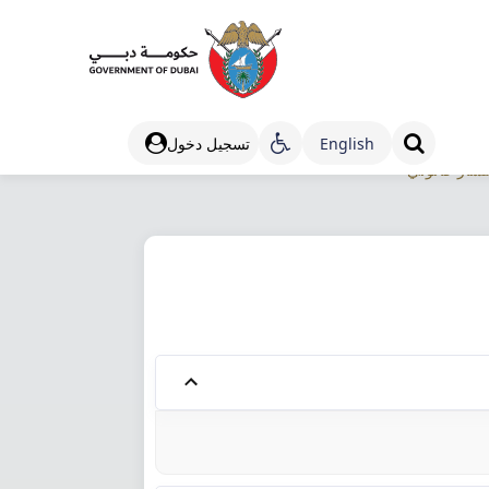
Engli​sh
تسجيل دخول
شار قانوني