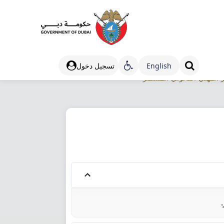
مر
Engli​sh
تسجيل دخول
المهني القانوني المستمر