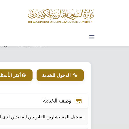
طلب
الصفحة الرئيسية
عن الد
الدخول للخدمة
أكثر الأسئلة
وصف الخدمة​
subtitles
تسجيل المستشارين القانونيين المقيدين لدى ال