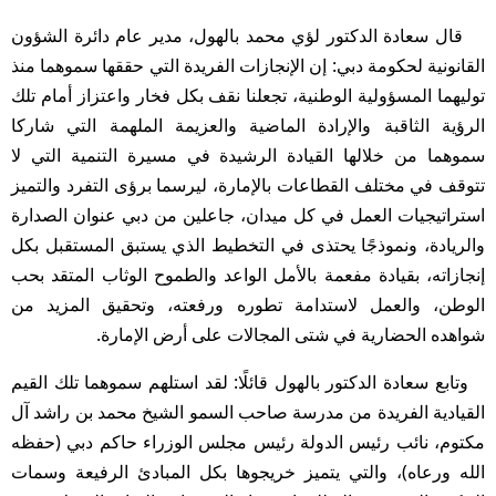
قال سعادة الدكتور لؤي محمد بالهول، مدير عام دائرة الشؤون
القانونية لحكومة دبي: إن الإنجازات الفريدة التي حققها سموهما منذ
توليهما المسؤولية الوطنية، تجعلنا نقف بكل فخار واعتزاز أمام تلك
الرؤية الثاقبة والإرادة الماضية والعزيمة الملهمة التي شاركا
سموهما من خلالها القيادة الرشيدة في مسيرة التنمية التي لا
تتوقف في مختلف القطاعات بالإمارة، ليرسما برؤى التفرد والتميز
استراتيجيات العمل في كل ميدان، جاعلين من دبي عنوان الصدارة
والريادة، ونموذجًا يحتذى في التخطيط الذي يستبق المستقبل بكل
إنجازاته، بقيادة مفعمة بالأمل الواعد والطموح الوثاب المتقد بحب
الوطن، والعمل لاستدامة تطوره ورفعته، وتحقيق المزيد من
شواهده الحضارية في شتى المجالات على أرض الإمارة.
وتابع سعادة الدكتور بالهول قائلًا: لقد استلهم سموهما تلك القيم
القيادية الفريدة من مدرسة صاحب السمو الشيخ محمد بن راشد آل
مكتوم، نائب رئيس الدولة رئيس مجلس الوزراء حاكم دبي (حفظه
الله ورعاه)، والتي يتميز خريجوها بكل المبادئ الرفيعة وسمات